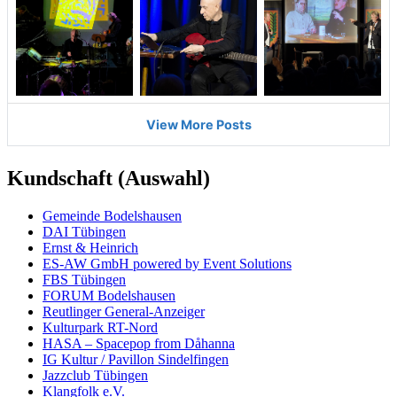
Kundschaft (Auswahl)
Ge­mein­de Bodels­hau­sen
DAI Tü­bing­en
Ernst & Hein­rich
ES-AW GmbH powered by Event So­lu­tions
FBS Tü­bingen
FO­RUM Bodels­hau­sen
Reut­linger Ge­ne­ral-An­zei­ger
Kultur­park RT-Nord
HASA – Spacepop from Dåhanna
IG Kultur / Pavillon Sindel­fingen
Jazz­club Tü­bingen
Klang­folk e.V.