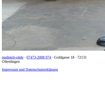
mail
niels-ott
de
·
07473-2008 974
· Goldgasse 18 · 72131
Ofterdingen
Impressum und Datenschutzerklärung