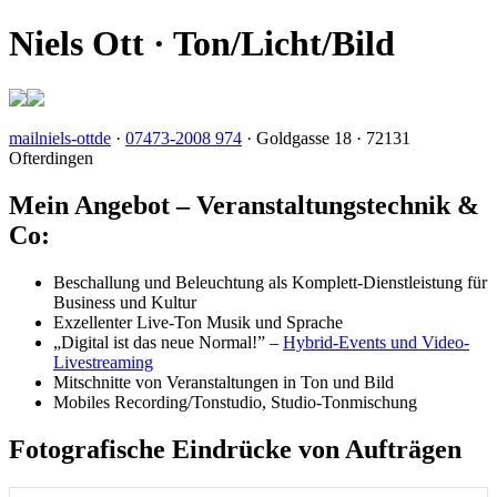
Niels Ott · Ton/Licht/Bild
mail
niels-ott
de
·
07473-2008 974
· Goldgasse 18 · 72131
Ofterdingen
Mein Angebot – Veranstaltungstechnik &
Co:
Beschallung und Beleuchtung als Komplett-Dienst­leistung für
Busi­ness und Kultur
Exzellenter Live-Ton Musik und Sprache
„Digital ist das neue Normal!” –
Hybrid-Events und Video-
Live­streaming
Mit­schnit­te von Veran­staltungen in Ton und Bild
Mobiles Recording
/Tonstudio, Studio-Ton­mischung
Fotografische Eindrücke von Aufträgen