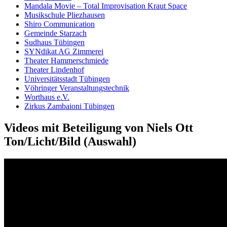
Mandala Movie – Total Improvisation Kraut Space
Musik­schule Pliez­hausen
Shiro Commu­nication
Gemein­de Star­zach
Sud­haus Tü­bingen
SYN­dikat AG Zim­merei
The­ater Hammer­schmie­de
The­ater Lin­den­hof
Uni­versi­täts­stadt Tü­bingen
Vöh­ringer Ver­anstal­tungs­technik
Wort­haus e.V.
Zirkus Zam­baioni Tü­bingen
Videos mit Beteiligung von Niels Ott
Ton/Licht/Bild (Auswahl)