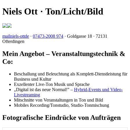
Niels Ott · Ton/Licht/Bild
mail
niels-ott
de
·
07473-2008 974
· Goldgasse 18 · 72131
Ofterdingen
Mein Angebot – Veranstaltungstechnik &
Co:
Beschallung und Beleuchtung als Komplett-Dienst­leistung für
Busi­ness und Kultur
Exzellenter Live-Ton Musik und Sprache
„Digital ist das neue Normal!” –
Hybrid-Events und Video-
Live­streaming
Mit­schnit­te von Veran­staltungen in Ton und Bild
Mobiles Recording
/Tonstudio, Studio-Ton­mischung
Fotografische Eindrücke von Aufträgen