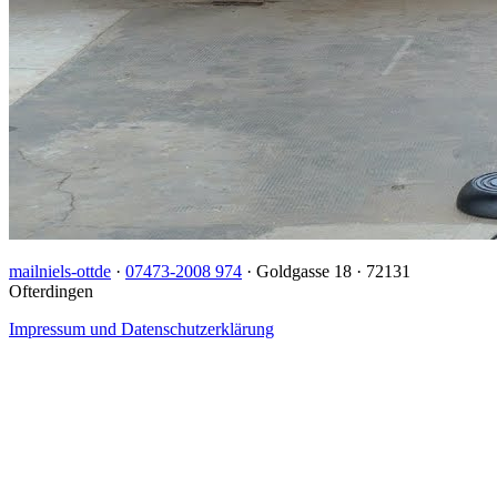
mail
niels-ott
de
·
07473-2008 974
· Goldgasse 18 · 72131
Ofterdingen
Impressum und Datenschutzerklärung