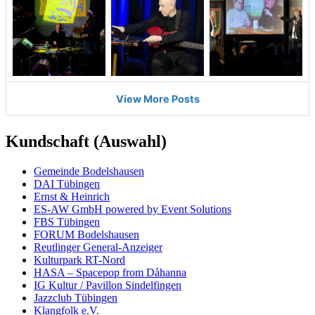
Kundschaft (Auswahl)
Ge­mein­de Bodels­hau­sen
DAI Tü­bing­en
Ernst & Hein­rich
ES-AW GmbH powered by Event So­lu­tions
FBS Tü­bingen
FO­RUM Bodels­hau­sen
Reut­linger Ge­ne­ral-An­zei­ger
Kultur­park RT-Nord
HASA – Spacepop from Dåhanna
IG Kultur / Pavillon Sindel­fingen
Jazz­club Tü­bingen
Klang­folk e.V.