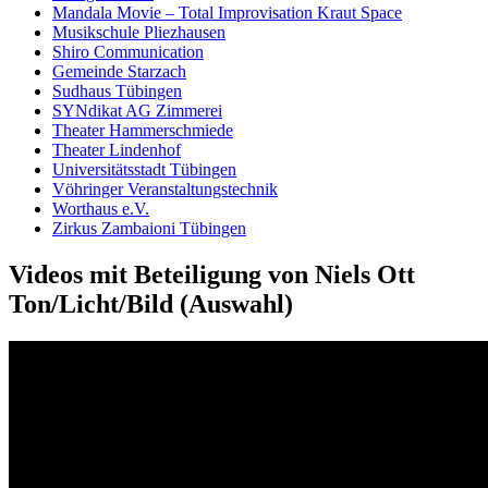
Mandala Movie – Total Improvisation Kraut Space
Musik­schule Pliez­hausen
Shiro Commu­nication
Gemein­de Star­zach
Sud­haus Tü­bingen
SYN­dikat AG Zim­merei
The­ater Hammer­schmie­de
The­ater Lin­den­hof
Uni­versi­täts­stadt Tü­bingen
Vöh­ringer Ver­anstal­tungs­technik
Wort­haus e.V.
Zirkus Zam­baioni Tü­bingen
Videos mit Beteiligung von Niels Ott
Ton/Licht/Bild (Auswahl)