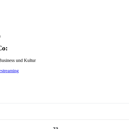
n
Co:
Busi­ness und Kultur
­streaming