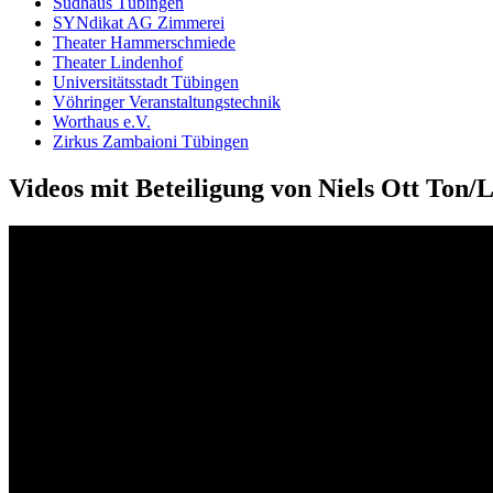
Sud­haus Tü­bingen
SYN­dikat AG Zim­merei
The­ater Hammer­schmie­de
The­ater Lin­den­hof
Uni­versi­täts­stadt Tü­bingen
Vöh­ringer Ver­anstal­tungs­technik
Wort­haus e.V.
Zirkus Zam­baioni Tü­bingen
Videos mit Beteiligung von Niels Ott Ton/