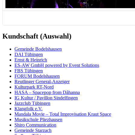
Kundschaft (Auswahl)
Ge­mein­de Bodels­hau­sen
DAI Tü­bing­en
Ernst & Hein­rich
ES-AW GmbH powered by Event So­lu­tions
FBS Tü­bingen
FO­RUM Bodels­hau­sen
Reut­linger Ge­ne­ral-An­zei­ger
Kultur­park RT-Nord
HASA – Spacepop from Dåhanna
IG Kultur / Pavillon Sindel­fingen
Jazz­club Tü­bingen
Klang­folk e.V.
Mandala Movie – Total Improvisation Kraut Space
Musik­schule Pliez­hausen
Shiro Commu­nication
Gemein­de Star­zach