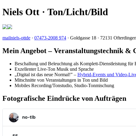
Niels Ott · Ton/Licht/Bild
mail
niels-ott
de
·
07473-2008 974
· Goldgasse 18 · 72131 Ofterdinge
Mein Angebot – Veranstaltungstechnik & 
Beschallung und Beleuchtung als Komplett-Dienst­leistung für 
Exzellenter Live-Ton Musik und Sprache
„Digital ist das neue Normal!” –
Hybrid-Events und Video-Live
Mit­schnit­te von Veran­staltungen in Ton und Bild
Mobiles Recording
/Tonstudio, Studio-Ton­mischung
Fotografische Eindrücke von Aufträgen