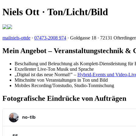
Niels Ott · Ton/Licht/Bild
mail
niels-ott
de
·
07473-2008 974
· Goldgasse 18 · 72131 Ofterdinge
Mein Angebot – Veranstaltungstechnik & 
Beschallung und Beleuchtung als Komplett-Dienst­leistung für 
Exzellenter Live-Ton Musik und Sprache
„Digital ist das neue Normal!” –
Hybrid-Events und Video-Live
Mit­schnit­te von Veran­staltungen in Ton und Bild
Mobiles Recording
/Tonstudio, Studio-Ton­mischung
Fotografische Eindrücke von Aufträgen