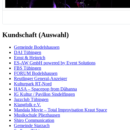
Kundschaft (Auswahl)
Ge­mein­de Bodels­hau­sen
DAI Tü­bing­en
Ernst & Hein­rich
ES-AW GmbH powered by Event So­lu­tions
FBS Tü­bingen
FO­RUM Bodels­hau­sen
Reut­linger Ge­ne­ral-An­zei­ger
Kultur­park RT-Nord
HASA – Spacepop from Dåhanna
IG Kultur / Pavillon Sindel­fingen
Jazz­club Tü­bingen
Klang­folk e.V.
Mandala Movie – Total Improvisation Kraut Space
Musik­schule Pliez­hausen
Shiro Commu­nication
Gemein­de Star­zach