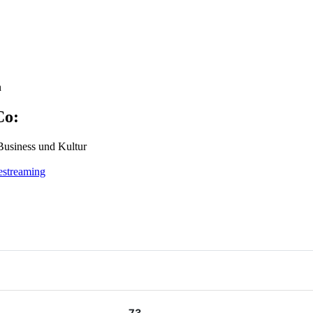
n
Co:
Busi­ness und Kultur
­streaming