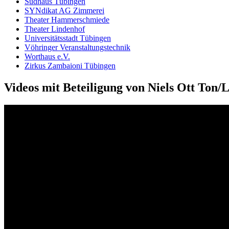
Sud­haus Tü­bingen
SYN­dikat AG Zim­merei
The­ater Hammer­schmie­de
The­ater Lin­den­hof
Uni­versi­täts­stadt Tü­bingen
Vöh­ringer Ver­anstal­tungs­technik
Wort­haus e.V.
Zirkus Zam­baioni Tü­bingen
Videos mit Beteiligung von Niels Ott Ton/